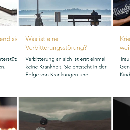
end sich
Was ist eine
Kri
Verbitterungsstörung?
wei
terstützt
Verbitterung an sich ist erst einmal
Tra
en.
keine Krankheit. Sie entsteht in der
Gene
Folge von Kränkungen und
Kind
Enttäuschungen.
leid