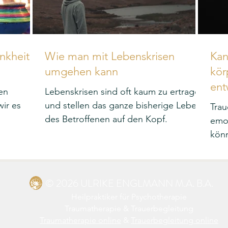
nkheit
Wie man mit Lebenskrisen
Kan
umgehen kann
kör
ent
en
Lebenskrisen sind oft kaum zu ertragen
ir es
und stellen das ganze bisherige Leben
Trau
des Betroffenen auf den Kopf.
emot
kön
entw
Ver
© 2026 ULRIKE ENGLMANN M.A. B.A.
Heilpraktiker für Psychotherapie
Traumatherapie
&
Trauerbegleitung
Traumatherapie online
&
Trauerbegleitung online