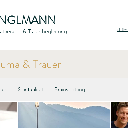
ENGLMANN
ulrik
umatherapie & Trauerbegleitung
auma & Trauer
uer
Spiritualität
Brainspotting