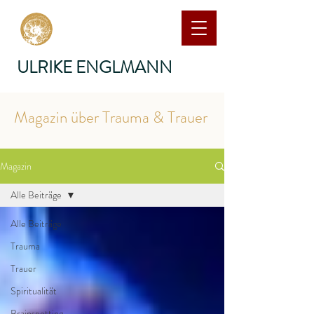
ULRIKE ENGLMANN
Magazin über Trauma & Trauer
Magazin
Alle Beiträge
Alle Beiträge
Trauma
Trauer
Spiritualität
Brainspotting