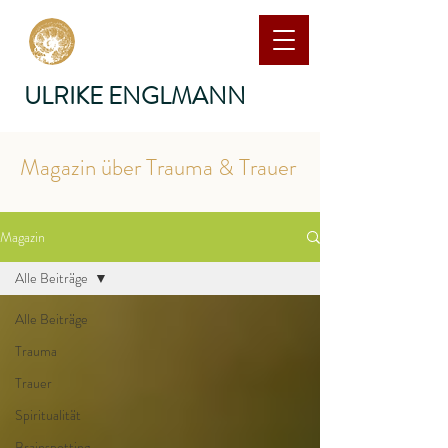
ULRIKE ENGLMANN
Magazin über Trauma & Trauer
Magazin
Alle Beiträge
Alle Beiträge
Trauma
Trauer
Spiritualität
Brainspotting