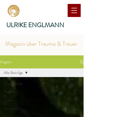
ULRIKE ENGLMANN
Magazin über Trauma & Trauer
Magazin
Alle Beiträge
Alle Beiträge
Trauma
Trauer
Spiritualität
Brainspotting