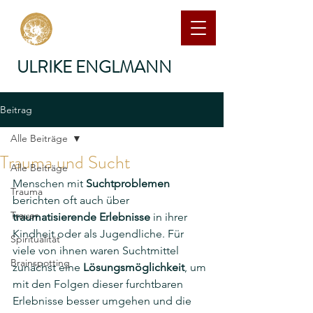
ULRIKE ENGLMANN
Beitrag
Alle Beiträge
Trauma und Sucht
Alle Beiträge
Menschen mit 
Suchtproblemen
Trauma
berichten oft auch über 
Trauer
traumatisierende Erlebnisse
 in ihrer 
Kindheit oder als Jugendliche. Für 
Spiritualität
viele von ihnen waren Suchtmittel 
Brainspotting
zunächst eine 
Lösungsmöglichkeit
, um 
mit den Folgen dieser furchtbaren 
Erlebnisse besser umgehen und die 