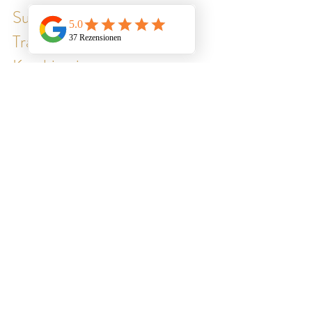
Sucht und 
Traumafolgestörungen in 
Kombination
Kommen Sucht und 
Traumafolgestörungen zusammen, 
erhöhen sich die jeweiligen 
Symptome. Es kommt zu einer 
Vervielfältigung der Stressfaktoren und 
die Bewältigungschancen stehen 
schlechter als bei jeder der beiden 
Störungen allein (Quelle: 
Meichenbaum, 2003). Für die Therapie 
bedeutet das, dass beides gleichzeitig 
in den Fokus genommen wird. Die 
gesamte Persönlichkeit leidet unter 
extremem traumatischem Stress, 
möglicherweise Bindungsstörungen, 