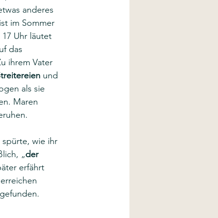
etwas anderes 
 ist im Sommer 
 17 Uhr läutet 
uf das 
Zu ihrem Vater 
treitereien
 und 
ogen als sie 
den. Maren 
eruhen. 
spürte, wie ihr 
lich, „
der 
äter erfährt 
 erreichen 
 gefunden. 