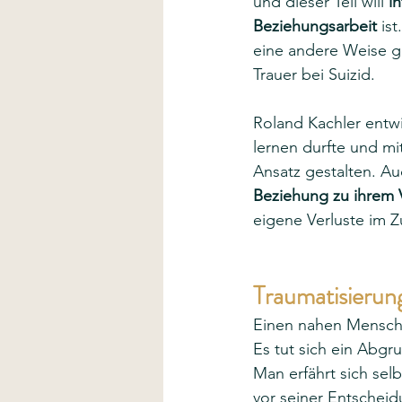
und dieser Teil will 
i
Beziehungsarbeit
 is
eine andere Weise ges
Trauer bei Suizid. 
Roland Kachler entw
lernen durfte und mi
Ansatz gestalten. Au
Beziehung zu ihrem 
eigene Verluste im 
Traumatisierung
Einen nahen Mensche
Es tut sich ein Abgru
Man erfährt sich selbs
vor seiner Entschei