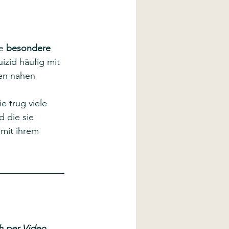
e 
besondere 
uizid häufig mit 
den nahen 
 trug viele 
 die sie 
 mit ihrem 
h per Video 