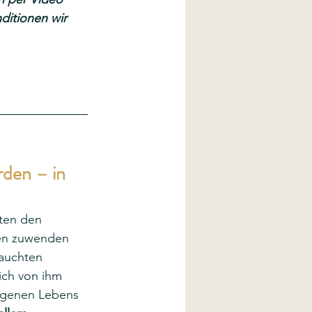
ditionen wir 
den – in 
lten den 
ben zuwenden 
tauchten 
ich von ihm 
eigenen Lebens 