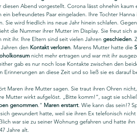
r diesen Abend vorgestellt. Corona lässt ohnehin kaum 
n ein befreundetes Paar eingeladen. Ihre Tochter Hanna
. Sie wird friedlich ins neue Jahr hinein schlafen. Gegen
ieht die Nummer ihrer Mutter im Display. Sie freut sich a
mit ihr. Ihre Eltern sind seit vielen Jahren 
geschieden
. 
 Jahren den 
Kontakt verloren
. Marens Mutter hatte die 
S
koholkonsum
 nicht mehr ertragen und war mit ihr ausgez
either gab es nur noch lose Kontakte zwischen den bei
en Erinnerungen an diese Zeit und so ließ sie es darauf b
ört Maren ihre Mutter sagen. Sie traut ihren Ohren nicht, 
e Mutter wirkt aufgelöst. „Bitte komm!“, sagt sie schließ
Leben genommen
.“ 
Maren erstarrt
. Wie kann das sein!? Sp
 sich gewundert hatte, weil sie ihren Ex telefonisch nicht
ßlich war sie zu seiner Wohnung gefahren und hatte ihn
7 Jahre alt.