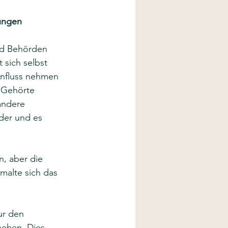
ungen 
 
nd Behörden 
 sich selbst 
influss nehmen 
 Gehörte 
andere 
er und es 
, aber die 
malte sich das 
ur den 
ehen. Dies 