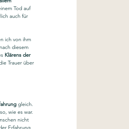
allem 
einem Tod auf 
lich auch für 
en ich von ihm 
 nach diesem 
s 
Klärens der 
die Trauer über 
fahrung
 gleich. 
so, wie es war. 
schen nicht 
der Erfahrung 