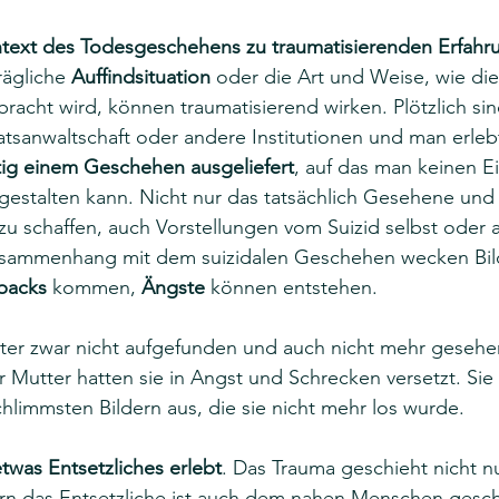
text des Todesgeschehens zu traumatisierenden Erfahr
ägliche 
Auffindsituation
 oder die Art und Weise, wie die
racht wird, können traumatisierend wirken. Plötzlich si
taatsanwaltschaft oder andere Institutionen und man erlebt
tig einem Geschehen ausgeliefert
, auf das man keinen E
gestalten kann. Nicht nur das tatsächlich Gesehene und
u schaffen, auch Vorstellungen vom Suizid selbst oder 
sammenhang mit dem suizidalen Geschehen wecken Bild
backs
 kommen, 
Ängste
 können entstehen. 
ter zwar nicht aufgefunden und auch nicht mehr gesehen
 Mutter hatten sie in Angst und Schrecken versetzt. Sie 
limmsten Bildern aus, die sie nicht mehr los wurde. 
etwas Entsetzliches erlebt
. Das Trauma geschieht nicht n
n das Entsetzliche ist auch dem nahen Menschen gesch