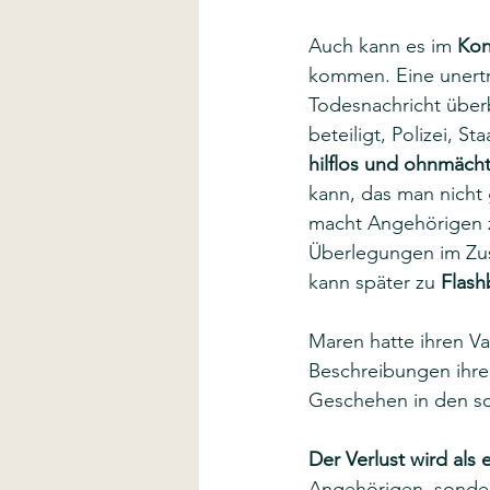
Auch kann es im 
Kon
kommen. Eine unertr
Todesnachricht überb
beteiligt, Polizei, S
hilflos und ohnmäch
kann, das man nicht 
macht Angehörigen z
Überlegungen im Zu
kann später zu 
Flash
Maren hatte ihren Va
Beschreibungen ihrer
Geschehen in den sch
Der Verlust wird als 
Angehörigen, sonder