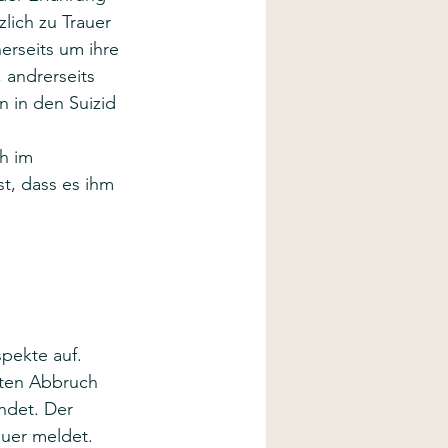
lich zu Trauer 
erseits um ihre 
 andrerseits 
 in den Suizid 
h im 
t, dass es ihm 
spekte auf. 
eten Abbruch 
ndet. Der 
auer meldet. 