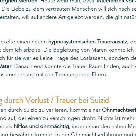
ntegriert werden
. Heute weiß man, dass 
Trauerarbeit vor 
t. Die Liebe zu dem vertrauten Menschen will sich nach s
talten, will auf andere Art gelebt werden, die gilt natür
ickelte einen neuen 
hypnosystemischen Traueransatz
, d
t dem ich arbeite. Die Begleitung von Maren konnte ich
ch für sie war es keine Frage des Loslassens, sondern de
Vater
. Danach erst konnte die Trauer Raum finden, auch 
Zusammenhang mit der Trennung ihrer Eltern. 
 durch Verlust / Trauer bei Suizid
n durch Suizid zu verlieren, kommt einer 
Ohnmachtser
nd auf, der einen zu verschlingen droht. Nichts ist mehr 
t als 
hilflos und ohnmächtig
, indem man den nahen Men
dung bewahren konnte. In der Ohnmachtserfahrung und 