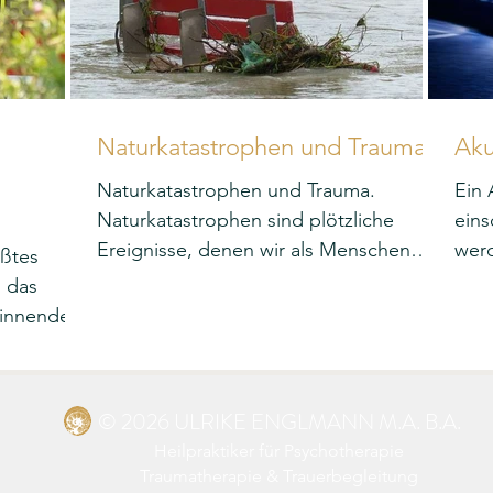
Naturkatastrophen und Trauma
Aku
Naturkatastrophen und Trauma.
Ein 
Naturkatastrophen sind plötzliche
eins
Ereignisse, denen wir als Menschen
werd
ößtes
hilflos ausgeliefert sind.
Lang
n das
vor
Winnenden
ehen akute
nen, mit
t
© 2026 ULRIKE ENGLMANN M.A. B.A.
hen
Heilpraktiker für Psychotherapie
geschehen
Traumatherapie
&
Trauerbegleitung