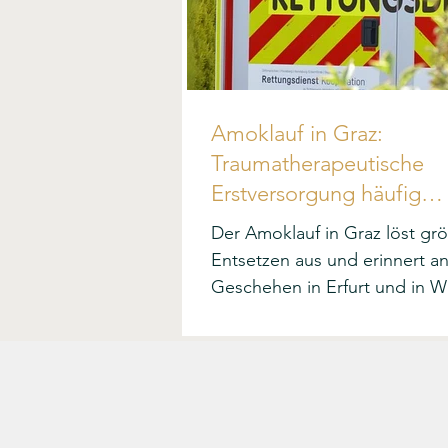
Amoklauf in Graz:
Traumatherapeutische
Erstversorgung häufig
entscheidend
Der Amoklauf in Graz löst gr
Entsetzen aus und erinnert a
Geschehen in Erfurt und in 
vor einigen Jahren. Es entst
psychische Belastungssituatio
denen die direkt oder indirek
Betroffenen irgendwie umge
müssen. Aber wie kann das 