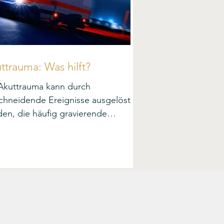
ttrauma: Was hilft?
Akuttrauma kann durch
chneidende Ereignisse ausgelöst
en, die häufig gravierende
zeitfolgen haben. Wie kann man
beugen?