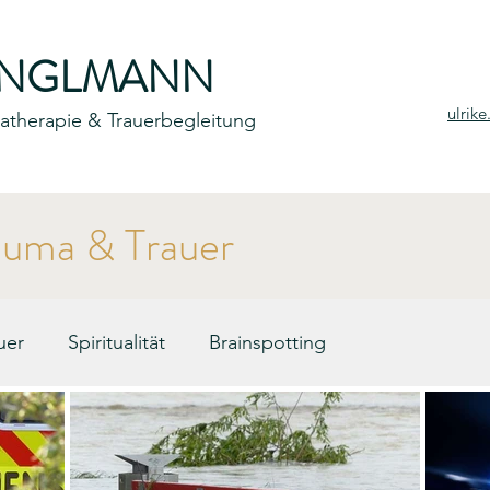
ENGLMANN
ulrik
umatherapie & Trauerbegleitung
auma & Trauer
uer
Spiritualität
Brainspotting