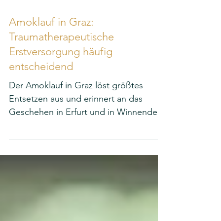
Amoklauf in Graz:
Traumatherapeutische
Erstversorgung häufig
entscheidend
Der Amoklauf in Graz löst größtes
Entsetzen aus und erinnert an das
Geschehen in Erfurt und in Winnenden
vor einigen Jahren. Es entstehen akute
psychische Belastungssituationen, mit
denen die direkt oder indirekt
Betroffenen irgendwie umgehen
müssen. Aber wie kann das geschehen
und was ist dabei hilfreich, damit es